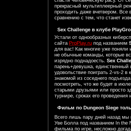
спасти человеческую расу. От с
прекрасный мультиплеерный реж
проходить даже вчетвером. Все 
сравнению с тем, что станет изв
Sex Challenge в клубе PlayGro
Устали от однообразных киберсп
сайта
ProPlay.ru
под названием
для вас! Как многие уже поняли 
не обычные команды, которые вс
изрядно поднадоесть.
Sex Chall
парень+девушка, единственный и
удовольствие поиграть 2-vs-2 в
знакомой из соседнего подъезда
посмотреть, что же будет в июл
старыми друзьями или просто з
турнире, сроках его проведения
Фильм по Dungeon Siege тол
Всего лишь пару дней назад мы
Уве Болла под названием In the N
фильма по игре, несложно догад