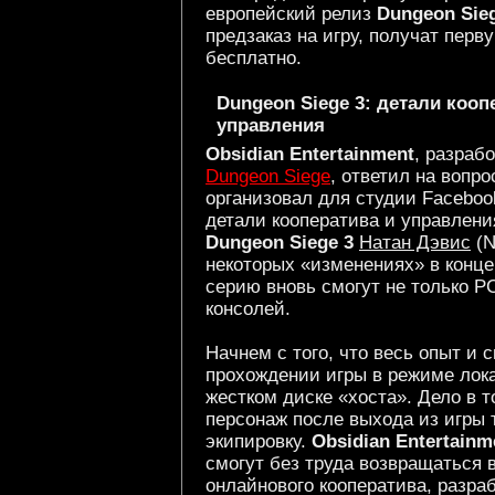
европейский релиз
Dungeon Sie
предзаказ на игру, получат пер
бесплатно.
Dungeon Siege 3: детали кооп
управления
Obsidian Entertainment
, разраб
Dungeon Siege
, ответил на вопр
организовал для студии Faceboo
детали кооператива и управлен
Dungeon Siege 3
Натан Дэвис
(N
некоторых «изменениях» в конце
серию вновь смогут не только P
консолей.
Начнем с того, что весь опыт и
прохождении игры в режиме лока
жестком диске «хоста». Дело в т
персонаж после выхода из игры 
экипировку.
Obsidian Entertainm
смогут без труда возвращаться 
онлайнового кооператива, разра