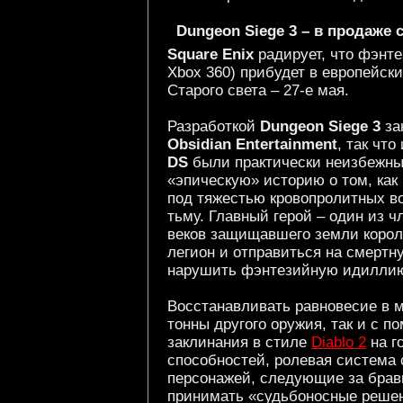
Dungeon Siege 3 – в продаже с
Square Enix
радирует, что фэнт
Xbox 360) прибудет в европейски
Старого света – 27-е мая.
Разработкой
Dungeon Siege 3
за
Obsidian Entertainment
, так чт
DS
были практически неизбежны.
«эпическую» историю о том, как
под тяжестью кровопролитных во
тьму. Главный герой – один из ч
веков защищавшего земли корол
легион и отправиться на смерт
нарушить фэнтезийную идилли
Восстанавливать равновесие в м
тонны другого оружия, так и с
заклинания в стиле
Diablo 2
на г
способностей, ролевая система 
персонажей, следующие за брав
принимать «судьбоносные решен