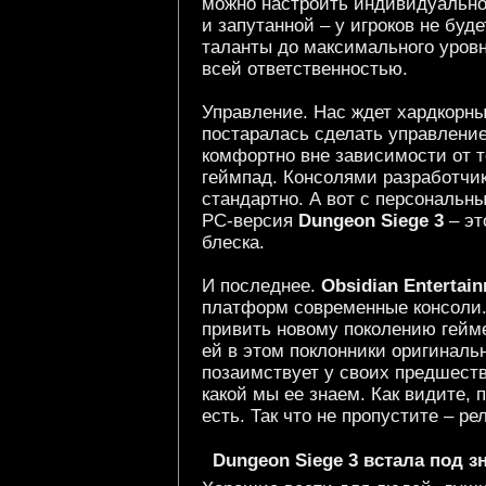
можно настроить индивидуально
и запутанной – у игроков не буд
таланты до максимального уровн
всей ответственностью.
Управление. Нас ждет хардкорный
постаралась сделать управление
комфортно вне зависимости от т
геймпад. Консолями разработчик
стандартно. А вот с персональ
PC-версия
Dungeon Siege 3
– эт
блеска.
И последнее.
Obsidian Entertai
платформ современные консол
привить новому поколению гейм
ей в этом поклонники оригинальн
позаимствует у своих предшестве
какой мы ее знаем. Как видите,
есть. Так что не пропустите – ре
Dungeon Siege 3 встала под з