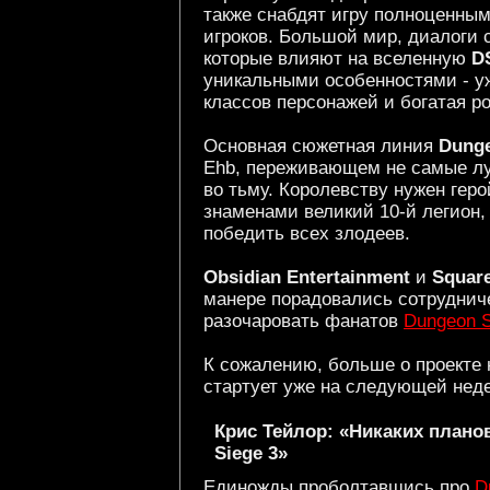
также снабдят игру полноценным
игроков. Большой мир, диалоги
которые влияют на вселенную
D
уникальными особенностями - у
классов персонажей и богатая р
Основная сюжетная линия
Dunge
Ehb, переживающем не самые л
во тьму. Королевству нужен гер
знаменами великий 10-й легион
победить всех злодеев.
Obsidian Entertainment
и
Square
манере порадовались сотрудниче
разочаровать фанатов
Dungeon S
К сожалению, больше о проекте 
стартует уже на следующей неде
Крис Тейлор: «Никаких плано
Siege 3»
Единожды проболтавшись про
D