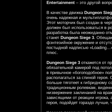
Entertainment
– это другой вопр
В качестве движка
Dungeon Sieg
очень надежная и мультиплатфо
Этот моторчик был создан в чер
должен был использоваться в р
разработка была неожиданно отм
станет
Dungeon Siege 3
. Обещаю
фэнтезийное окружение и отсутс
постыдной надписью «Loading…» 
плюс.
Dungeon Siege 3
откажется от п
обязательной камерой под потол
в привычное «богоподобное» пол
располагаться за спиной героя. 
больше тяготеет к гибридному с
традиционным ролевкам, виденн
низвержение заклинаний на вра
зависящими от реакции игрока, 
героя, подойдет гораздо лучше, ч