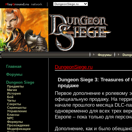
Форумы
Dunge
Главная
DungeonSiege.ru
Форумы
Dungeon Siege 3: Treasures of 
Dungeon Siege
продаже
Предметы
Магия
Первое дополнение к ролевому 
История
Бой
официальную продажу. На терри
Читы
Секреты
начале прошлого месяца DLC-па
Скриншоты
одновременно для всех трех верс
Управление
Классы
Европе – пока только для персо
NPC
Формулы
Прохождение
Дополнение, как и было обещан
Модификации