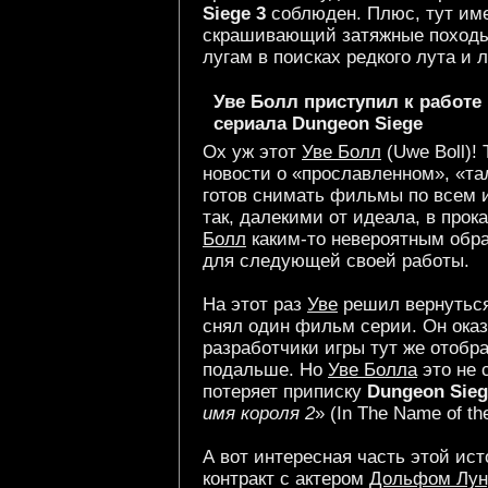
Siege 3
соблюден. Плюс, тут име
скрашивающий затяжные походы
лугам в поисках редкого лута и 
Уве Болл приступил к работе
сериала Dungeon Siege
Ох уж этот
Уве Болл
(Uwe Boll)!
новости о «прославленном», «т
готов снимать фильмы по всем 
так, далекими от идеала, в про
Болл
каким-то невероятным обра
для следующей своей работы.
На этот раз
Уве
решил вернуться
снял один фильм серии. Он оказ
разработчики игры тут же отобра
подальше. Но
Уве Болла
это не 
потеряет приписку
Dungeon Sieg
имя короля 2
» (In The Name of the
А вот интересная часть этой ис
контракт с актером
Дольфом Лун