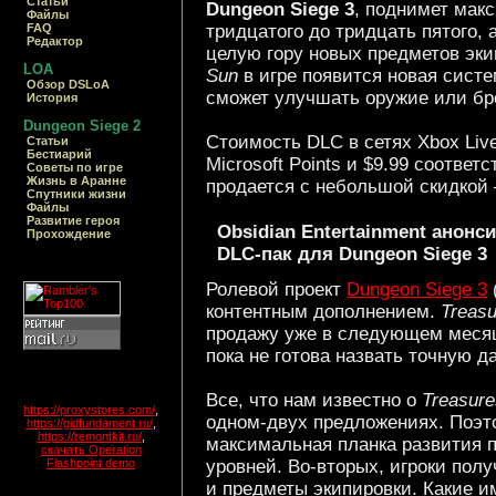
Статьи
Dungeon Siege 3
, поднимет мак
Файлы
FAQ
тридцатого до тридцать пятого, 
Редактор
целую гору новых предметов эк
LOA
Sun
в игре появится новая сист
Обзор DSLoA
сможет улучшать оружие или бр
История
Dungeon Siege 2
Стоимость DLC в сетях Xbox Live
Статьи
Бестиарий
Microsoft Points и $9.99 соотве
Cоветы по игре
Жизнь в Аранне
продается с небольшой скидкой –
Спутники жизни
Файлы
Развитие героя
Obsidian Entertainment анон
Прохождение
DLC-пак для Dungeon Siege 3
Ролевой проект
Dungeon Siege 3
контентным дополнением.
Treasu
продажу уже в следующем меся
пока не готова назвать точную д
Все, что нам известно о
Treasure
https://proxystores.com/
,
одном-двух предложениях. Поэто
https://gidfundament.ru/
,
https://remontkit.ru/
,
максимальная планка развития 
скачать Operation
уровней. Во-вторых, игроки пол
Flashpoint demo
и предметы экипировки. Какие и