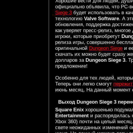
Хорошие вести для людей, души
официально объявила, что PC-
Siege 3
будет использовать в ка
технологию
Valve Software
. А э
обновления, поддержка достиже
как уверяет пресс-релиз, многое
игроки, которые приобретут
Dung
релиза игры, совершенно беспла
оригинальной
Dungeon Siege
и е
скачать их можно будет сразу же
долларов за
Dungeon Siege 3
. Т
предложение!
Особенно для тех людей, которы
Теперь они легко смогут
пережит
июнь месяц. На данный момент е
Выход Dungeon Siege 3 перен
Square Enix
хорошенько подумал
Entertainment
и распорядилась 
Xbox 360) почти на целый месяц.
свете неожиданных изменений он