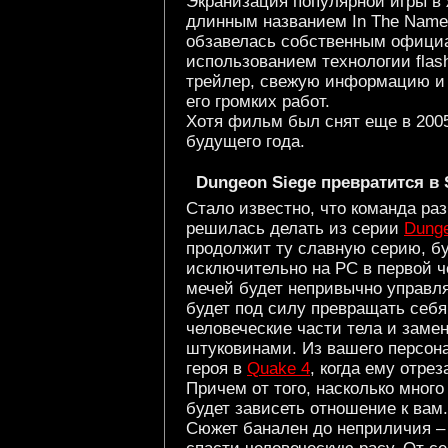
Экранизация популярной игры в 
длинным названием In The Name o
обзавелась собственным офиц
использованием технологии flas
трейлер, свежую информацию и 
его громких работ.
Хотя фильм был снят еще в 2005
будущего года.
Dungeon Siege превратится в 
Стало известно, что команда ра
решилась делать из серии
Dunge
продолжит ту славную серию, б
исключительно на PC в первой че
мечей будет непривычно управл
будет под силу превращать себя 
человеческие части тела и зам
штуковинами. Из вашего персона
героя в
Quake 4
, когда ему отрез
Причем от того, насколько много
будет зависеть отношение к вам.
Сюжет банален до неприличия –