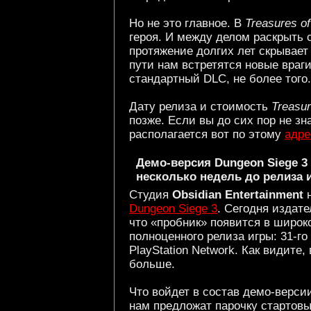
Но не это главное. В
Treasures of
героя. И между делом раскрыть с
протяжение долгих лет скрывает
пути нам встретятся новые враги
стандартный DLC, не более того.
Дату релиза и стоимость
Treasur
позже. Если вы до сих пор не з
располагается вот по этому
адре
Демо-версия Dungeon Siege 3
несколько недель до релиза 
Студия
Obsidian Entertainment
н
Dungeon Siege 3
. Сегодня издат
что «пробник» появится в широк
полноценного релиза игры: 31-го 
PlayStation Network. Как видите
больше.
Что войдет в состав демо-верси
нам предложат парочку стартов