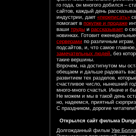
го года, он многого добился – 
сайтов, каждый день рассказыв
индустрии, дает
«переписать»
св
помогает в
покупке и продаже
инт
ваши
труды
и
рассказывает
о св
новинках. Готовит еженедельны
серверами
по различным играм, 
подсайтов, и, что самое главное
замечательных людей
, без кото
такие вершины.
Впрочем, на достигнутом мы ост
обещаем и дальше радовать вас
развитием тех разделов, которые 
счастливое число, нынешний го
много-много счастья. Иначе и бы
Не можем и мы в такой день ост
но, надеемся, приятный сюрприз
С праздником, дорогие читатели!
Открылся сайт фильма Dunge
Долгожданный фильм
Уве Болл