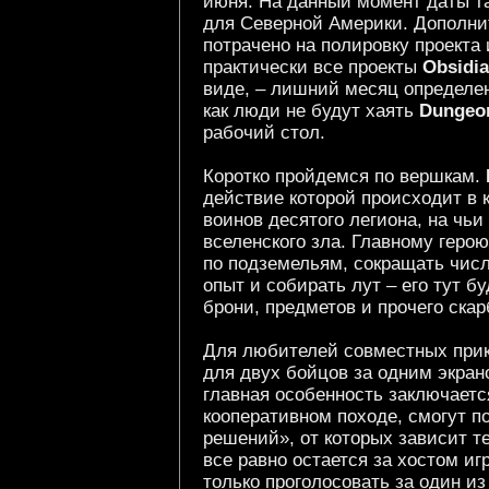
июня. На данный момент даты та
для Северной Америки. Дополни
потрачено на полировку проекта и
практически все проекты
Obsidia
виде, – лишний месяц определенн
как люди не будут хаять
Dungeon
рабочий стол.
Коротко пройдемся по вершкам.
действие которой происходит в к
воинов десятого легиона, на чь
вселенского зла. Главному геро
по подземельям, сокращать числ
опыт и собирать лут – его тут б
брони, предметов и прочего ска
Для любителей совместных при
для двух бойцов за одним экран
главная особенность заключаетс
кооперативном походе, смогут п
решений», от которых зависит 
все равно остается за хостом иг
только проголосовать за один и