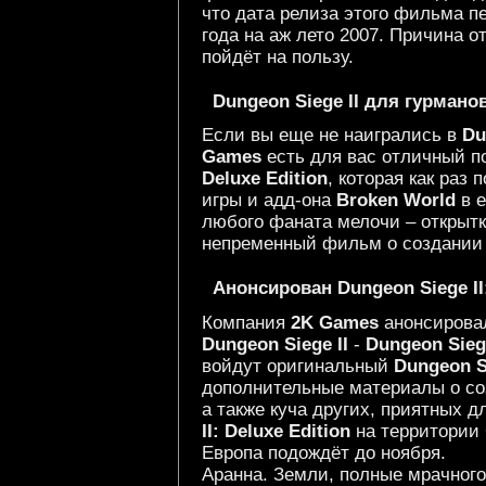
что дата релиза этого фильма пе
года на аж лето 2007. Причина о
пойдёт на пользу.
Dungeon Siege II для гурмано
Если вы еще не наигрались в
Du
Games
есть для вас отличный п
Deluxe Edition
, которая как раз
игры и адд-она
Broken World
в е
любого фаната мелочи – открытки
непременный фильм о создани
Анонсирован Dungeon Siege II:
Компания
2K Games
анонсирова
Dungeon Siege II
-
Dungeon Siege
войдут оригинальный
Dungeon Si
дополнительные материалы о созд
а также куча других, приятных 
II: Deluxe Edition
на территории 
Европа подождёт до ноября.
Аранна. Земли, полные мрачного