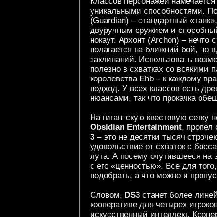
Классов персонажей намечается 
уникальными способностями. Пок
(Guardian) – стандартный «тан
двуручным оружием и способный 
нокаут. Архонт (Archon) – нечто
полагается на ближний бой, но в
заклинаний. Использовать возм
полезно в схватках со всякими 
королевства Ehb – к каждому вр
подход. У всех классов есть др
нюансами, так что прокачка обе
На гигантскую квестовую сетку 
Obsidian Entertainment
, пропел
3
– это не десятки тысяч строчек
удовольствие от схваток с босс
лута. А посему очутившееся на 
с его «ценностью». Все для того
подобрать, а что можно и пропус
Словом,
DS3
станет более линей
кооперативе для четырех игроко
искусственный интеллект. Коопе