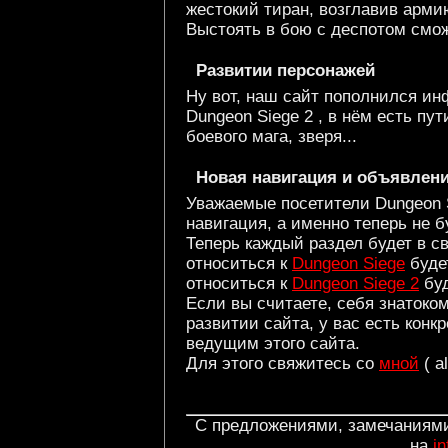
жестокий тиран, возглавив арми
Выстоять в бою с деспотом смо
Развитии персонажей
Ну вот, наш сайт пополнился и
Dungeon Siege 2 , в нём есть пу
боевого мага, зверя...
Новая навигация и объявлен
Уважаемые посетители Dungeon S
навигация, а именно теперь не 
Теперь каждый раздел будет в св
относиться к
Dungeon Siege
будет
относиться к
Dungeon Siege 2
буд
Если вы считаете, себя знатоком
развитии сайта, у вас есть конк
ведущим этого сайта.
Для этого свяжитесь со
мной
( a
С предложениями, замечаниями
на
i