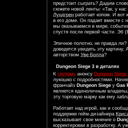
предстоит сыграть? Дадим слово
сюжете новой ленты: «Так, у нас
Лундгрен
работает копом. И вот 
в его доме. Он падает вместе с 
мы оказываемся в мире, события
спустя после первой части. Эб (
Эпичное полотно, не правда ли? 
доведется увидеть эту картину.
авторством
Уве Болла
?
Dungeon Siege 3 в деталях
К
скупому
анонсу
Dungeon Siege 
лукошко с подробностями. Начне
франчайз
Dungeon Siege
у
Gas 
является единоличным владел
эту торговую марку как ему забл
Работает над игрой, как и сообщ
поддержке гейм-дизайнера
Крис
высказывает свое мнение о
Dung
корректировки в разработку. А 