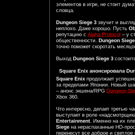
элементов в игре, не стоит дума
словца.
Dungeon Siege 3
звучит и выгляд
неплохо. Даже хорошо. Пусть
Ob
репутацию с
Alpha Protocol
– у с
общественности.
Dungeon Siege
точно поможет скоротать месяцо
Выход
Dungeon Siege 3
состоитс
Square Enix анонсировала Dun
Square Enix
продолжает успешно
за пределами Японии. Новый шаг
– анонс экшена/RPG
Dungeon Sie
Xbox 360.
Что интересно, делает третью ч
выступает в роле «надсмотрщика
Entertainment
. Именно на их пл
Siege
на нераспаханные HD-прос
перенесут все доброе и светлое