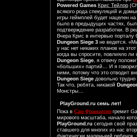
Powered Games
Крис Тейлор
(Ch
всякого рода спекуляций и домыс
игры геймплей будет нацелен на о
было в предыдущих частях, был
подтверждение разработки. В ре
Вчера Крис в интервью порталу 
Dungeon Siege 3
не ведется. «М
у нас нет никаких планов на эт
когда вы спросите, повлияло ли
Dungeon Siege
, я отвечу положи
«больших» партий… И я говорил 
ними, потому что это отводит вн
Dungeon Siege
довольно трудно 
Так что, ребята, никакой
Dungeon
Монстры…
PlayGround.ru семь лет!
Пока в
Сан-Франциско
гремит Ga
мирового масштаба, начало кото
PlayGround.ru
сегодня свой пра
ставшего для многих из нас вто
фактически маленький ребенок, 