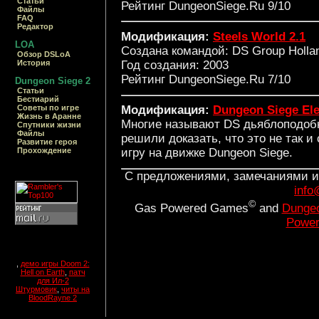
Статьи
Рейтинг DungeonSiege.Ru 9/10
Файлы
FAQ
Редактор
Модификация:
Steels World 2.1
LOA
Создана командой: DS Group Holla
Обзор DSLoA
Год создания: 2003
История
Рейтинг DungeonSiege.Ru 7/10
Dungeon Siege 2
Статьи
Бестиарий
Cоветы по игре
Модификация:
Dungeon Siege El
Жизнь в Аранне
Многие называют DS дьяблоподобно
Спутники жизни
Файлы
решили доказать, что это не так 
Развитие героя
Прохождение
игру на движке Dungeon Siege.
С предложениями, замечаниями и
info
©
Gas Powered Games
and
Dungeo
Power
,
демо игры Doom 2:
Hell on Earth
,
патч
для Ил-2
Штурмовик
,
читы на
BloodRayne 2