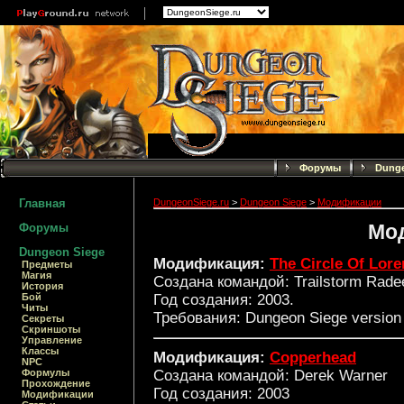
Форумы
Dunge
Главная
DungeonSiege.ru
>
Dungeon Siege
>
Модификации
Мо
Форумы
Dungeon Siege
Модификация:
The Circle Of Lore
Предметы
Магия
Создана командой: Trailstorm Rade
История
Бой
Год создания: 2003.
Читы
Требования:
Dungeon
Siege
version
Секреты
Скриншоты
Управление
Классы
Модификация:
Copperhead
NPC
Создана командой: Derek Warner
Формулы
Прохождение
Год создания: 2003
Модификации