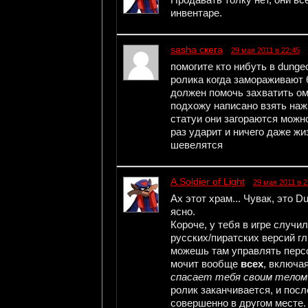
инвентаре.
sasha скега
29 мая 2011 в 22:45
помогите кто нибуть в dungeo
ролика когда замораживают 6
должен помочь захватить ом
подхожу написано взять наж
статуи они загораются можн
раз ударит и ничего даже жи
шевелятся
A.Soldier of Light
29 мая 2011 в 2
Ах этот храм... Чувак, это 
ясно.
Короче, у тебя в игре случи
русских/пиратских версий г
можешь там управлять перс
мочит вообще
всех
, включая
спасает тебя своим телом 
ролик заканчивается, и пос
совершенно в другом месте.