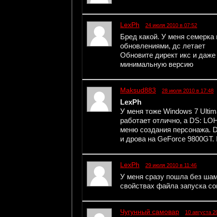
LexPh
24 июля 2010 в 07:52
Бред какой. У меня семерка
обновлениями, дс летает
Обновите директ икс и даже
минимальную версию
Maksud883
28 июля 2010 в 17:48
LexPh
У меня тоже Windows 7 Ultim
работает отлично, а DS: LO
меню создания персонажа. D
и дрова на GeForce 9800GT.
LexPh
29 июля 2010 в 11:46
У меня сразу пошла без шам
свойствах файла запуска с
Чугунный самовар
10 августа 2