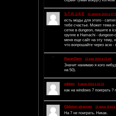
серый туман вокруг) хотябы 
S-T-R-1-K-E
15 апреля 2010 в 07:
есть моды для этого - camera
тебе счастье. Может тема и 
сетке в dungeon, пишите в i
группе в Hamachi - dungeon-o
меня еще сайт на эту тему, н
что вопрошайте через асю - 
RacerDem
13 мая 2010 в 21:04
Значит нанимаю я кого нибуд
на 50).
zdipec
8 июня 2010 в 02:15
как на windows 7 поиграть 
Oblivion stranger
16 июня 2010 в
На 7 не поиграть. Никак.