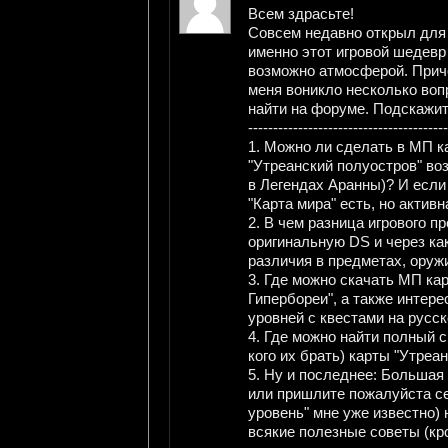
Всем здрасьте!
Совсем недавно открыл для 
именно этот игровой шедевр
возможно атмосферой. Приче
меня воникло несколько вопр
найти на форуме. Подскажи
----------------------------------------
1. Можно ли сделать в МП к
"Утреанский полуостров" во
в Легендах Аранны)? И если 
"Карта мира" есть, но активн
2. В чем разница игрового п
оригинальную DS и через ка
различия в предметах, оружи
3. Где можно скачать МП кар
Гипербореи", а также интер
уровней с квестами на русс
4. Где можно найти полный с
кого их брать) карты "Утреа
5. Ну и последнее: Большая 
или пришлите пожалуйста с
уровень" мне уже известно) 
всякие полезные советы (кро