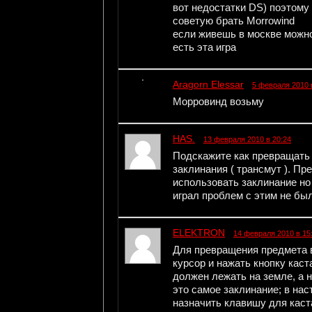
вот недостатки DS) поэтому 
советую брать Morrowind
если живешь в москве можно
есть эта игра
Aragorn Elessar
5 февраля 2010 
Морровинд возьму
HAS.
13 февраля 2010 в 20:24
Подскажите как превращать
заклинания ( трансмут ). Пр
использовать заклинание но
играл проблем с этим не был
ELEKTRON
14 февраля 2010 в 15
Для превращения предмета в
курсор и нажать кнопку каст
должен лежать на земле, а 
это самое заклинание; в на
назначить клавишу для каст