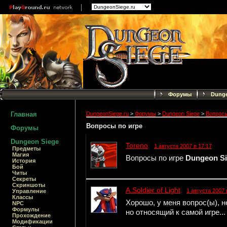
Форумы
Dunge
Главная
DungeonSiege.ru
>
Форумы
>
Dungeon Siege
>
Вопросы
Вопросы по игре
Форумы
Dungeon Siege
Toreno
1 августа 2007 в 17:17
Предметы
Магия
Вопросы по игре
Dungeon S
История
Бой
Читы
Секреты
Скриншоты
A.Soldier of Light
1 августа 2007 
Управление
Классы
Хорошо, у меня вопрос(ы), 
NPC
Формулы
но относящий к самой игре...
Прохождение
Модификации