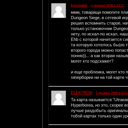
kurosake
4 декабря 2008 в 23:22
ммм, товарищи помогите плиз
Dungeon Siege, в сетевой иг
решил вспомнить старое, на
только установочник Dungeon
нету, по искал-по искал, на
Ehb c которой начитается син
та которую хотелось бы(из т
второго города можно попасть
понню))... а как вторая назыв
могет кто подскажет?
и еще проблеика, могет кто п
гипербореи ни на той карте 
ELEKTRON
5 декабря 2008 в 20:3
Та карта называется "Utraean
Hyperborea, но это, скорее 
лучше раздобыть оригиналь
тобой картах только один у