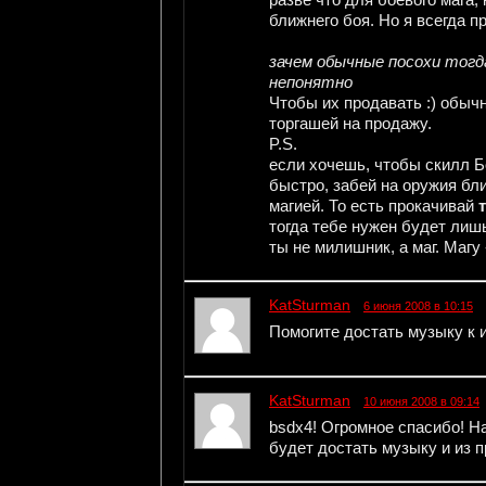
ближнего боя. Но я всегда п
зачем обычные посохи тог
непонятно
Чтобы их продавать :) обыч
торгашей на продажу.
P.S.
если хочешь, чтобы скилл Б
быстро, забей на оружия бли
магией. То есть прокачивай
тогда тебе нужен будет лишь
ты не милишник, а маг. Магу 
KatSturman
6 июня 2008 в 10:15
Помогите достать музыку к и
KatSturman
10 июня 2008 в 09:14
bsdx4! Огромное спасибо! Н
будет достать музыку и из п