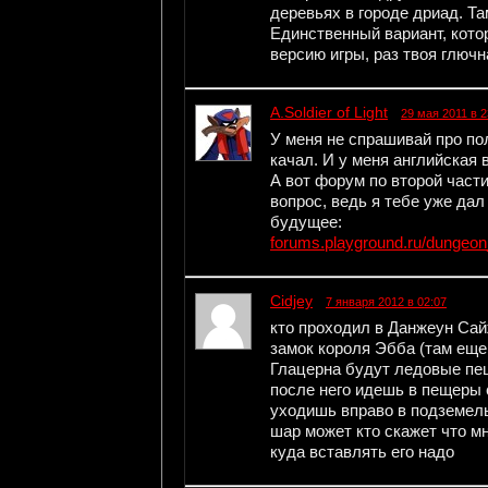
деревьях в городе дриад. Т
Единственный вариант, кото
версию игры, раз твоя глючна
A.Soldier of Light
29 мая 2011 в 2
У меня не спрашивай про пол
качал. И у меня английская 
А вот форум по второй части
вопрос, ведь я тебе уже дал
будущее:
forums.playground.ru/dungeon
Cidjey
7 января 2012 в 02:07
кто проходил в Данжеун Сай
замок короля Эбба (там еще
Глацерна будут ледовые пещ
после него идешь в пещеры 
уходишь вправо в подземель
шар может кто скажет что м
куда вставлять его надо