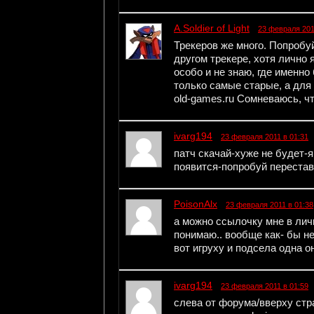
A.Soldier of Light
23 февраля 201
Трекеров же много. Попробу
другом трекере, хотя лично я
особо и не знаю, где именно 
только самые старые, а для
old-games.ru Сомневаюсь, чт
ivarg194
23 февраля 2011 в 01:31
патч скачай-хуже не будет-я 
появится-попробуй перестав
PoisonAlx
23 февраля 2011 в 01:38
а можно ссылочку мне в личк
понимаю.. вообще как- бы не
вот игруху и подсела одна о
ivarg194
23 февраля 2011 в 01:59
слева от форума/вверху ст