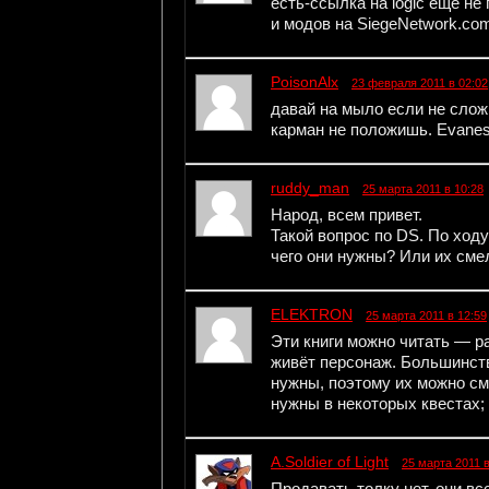
есть-ссылка на logic еще не
и модов на SiegeNetwork.com
PoisonAlx
23 февраля 2011 в 02:02
давай на мыло если не слож
карман не положишь. Evane
ruddy_man
25 марта 2011 в 10:28
Народ, всем привет.
Такой вопрос по DS. По ходу
чего они нужны? Или их сме
ELEKTRON
25 марта 2011 в 12:59
Эти книги можно читать — р
живёт персонаж. Большинство
нужны, поэтому их можно см
нужны в некоторых квестах;
A.Soldier of Light
25 марта 2011 в
Продавать толку нет, они вс