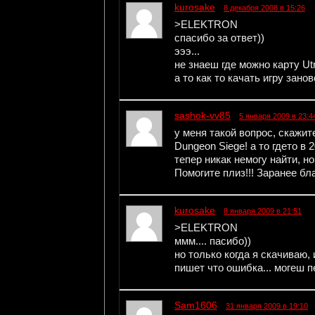
kurosake
8 декабря 2008 в 15:26
>ELEKTRON
спасибо за ответ))
эээ...
не знаеш где можно карту Ut
а то как то качать игру зано
sashok-vv85
5 января 2009 в 23:4
у меня такой вопрос, скажи
Dungeon Siege! а то гдето в 
тепер никак немогу найти, н
Помогите плиз!!! Заранее бл
kurosake
8 января 2009 в 21:51
>ELEKTRON
ммм.... пасибо))
но только когда я скачиваю
пишет что ошибка... могеш 
Sam1606
31 января 2009 в 19:10