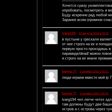
----------------------------------------
Хочется сразу укомплектова
опробовать, посмотреть и в
Буду искренне рад любой и
Заранее всем огромное спас
ivarg194
13 августа 2010 в 20:21
в пустыне у грескаля валяе
от нее строго на юг и попад
первую просто проходишь в 
пирамиде/dead/ можно повое
и строго на юг иначе промаж
beriya 77
5 октября 2010 в 00:21
люди играем вместе мой ip 7
beriya 77
5 октября 2010 в 00:31
ivarg194 чел легче четез эд
там должны будут две башни
остров а с острова через ту