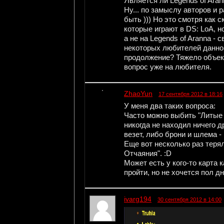
Является ли Legends of Ara
Ну... по замыслу авторов и 
быть ))) Но это смотря как с
которые играют в DS: LoA, н
а не на Legends of Aranna -
некоторых любителей данной
продолжение? Тяжело объект
вопрос уже на любителя.
ZhaoYun
17 сентября 2012 в 18:16
У меня два таких вопроса:
Часто можно выбить "Литые 
никогда не находил ничего д
везет, либо брони и шлема -
Еще вот несколько раз теря
Отчаяния". :D
Может есть у кого-то карта 
пройти, но не хочется пол д
ivarg194
30 сентября 2012 в 14:00