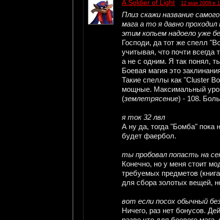
A.Soldier of Light
12 мая 2008 в 1
Плиз скажи название самого
мага а то я давно проходил
этим копьем надоело уже б
Господи, да тот же спелл "B
учитывая, что почти всегда
а не с одним. Я так понял, т
Боевая магия это заклинани
Такие спеллы как "Cluster B
мощные. Максимальный уров
(
землетрясение
) - 108. Бол
я ток 32 лвл
А ну да, тогда "Бомба" пока
будет фаербол.
ты пробовал попасть на се
Конечно, но у меня стоит мо
требуемых предметов (книга
для сбора золотых вещей, н
вот если посох обычный без
Ничего, раз нет бонусов. Де
разве что для боевого мага,