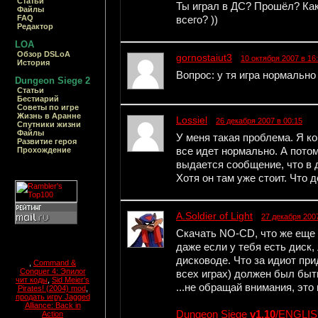
Статьи
Ты играл в ДС? Прошёл? Како
Файлы
FAQ
всего? ))
Редактор
LOA
Обзор DSLoA
gornostaiut3
10 октября 2007 в 16
История
Вопрос: у тя игра нормально
Dungeon Siege 2
Статьи
Бестиарий
Cоветы по игре
Жизнь в Аранне
Lossiel
26 декабря 2007 в 00:15
Спутники жизни
Файлы
У меня такая проблема. Я ко
Развитие героя
все идет нормально. А пото
Прохождение
выдается сообщение, что в 
Хотя он там уже стоит. Что 
A.Soldier of Light
27 декабря 2007
Скачать NO-CD, что же еще
даже если у тебя есть диск,
дисководе. Что за идиот при
,
Command &
Conquer 4: Эпилог
всех играх) должен был быт
чит коды
,
Sid Meier's
...не обращай внимания, это 
Pirates! (2004) mod
,
продать игру Jagged
Alliance: Back in
Dungeon Siege
v1.10
/ENGLIS
Action