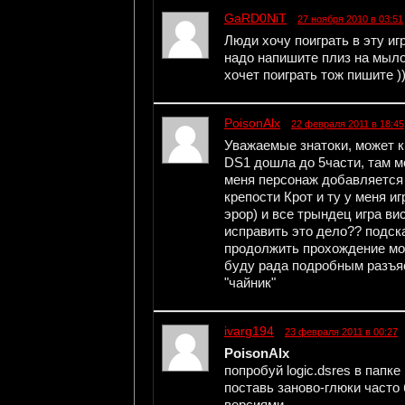
GaRD0NiT
27 ноября 2010 в 03:51
Люди хочу поиграть в эту игр
надо напишите плиз на мыло - 
хочет поиграть тож пишите ))
PoisonAlx
22 февраля 2011 в 18:45
Уважаемые знатоки, может к
DS1 дошла до 5части, там м
меня персонаж добавляется 
крепости Крот и ту у меня и
эрор) и все трындец игра ви
исправить это дело?? подска
продолжить прохождение мож
буду рада подробным разъяс
"чайник"
ivarg194
23 февраля 2011 в 00:27
PoisonAlx
попробуй logic.dsres в папк
поставь заново-глюки часто
версиями---