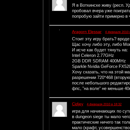
Я в Воткинске живу (респ. У
пробовал вчера уже поиграть
попробую зайти примерно в 
Aragorn Elessar
4 февраля 2010 
Стоит эту игру брать? вроде
Щас хочу либо эту, либо Mor
И исче как будет тянуть на:
Intel Celeron 2.77GHz
2GB DDR SDRAM 400MHz
Sparkle Nvidia GeForce FX52
Хочу сказать, что на этой 
разрешении 720*468 (вторую
после небольшого редактир
фпс, "на воле" не меньше 4
Cidjey
4 февраля 2010 в 18:32
игра для начинающих по сут
в dungeon siege ты мало чег
практические ничего так то
мало (крафт, усовершенство