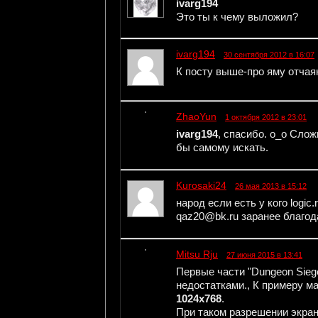
ivarg194
Это ты к чему выложил?
ivarg194
30 сентября 2012 в 16:07
К посту выше-про яму отчаян
ZhaoYun
1 октября 2012 в 23:01
ivarg194
, спасибо. о_о Сло
бы самому искать.
Kurosaki24
26 мая 2013 в 15:12
народ если есть у кого logic
qaz20@bk.ru заранее благод
Mitsu Rju
27 июня 2015 в 13:41
Первые части "Dungeon Sieg
недостатками., К примеру м
1024x768
.
При таком разрешении экран