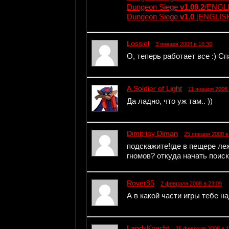
Dungeon Siege
v1.09.2
/ENGLI
Dungeon Siege
v1.0
[ENGLISH
Lossiel
3 января 2008 в 16:30
О, теперь работает все :) С
A.Soldier of Light
11 января 2008 
Да ладно, что уж там.. ))
Dimitriay Diman
25 января 2008 в
подскажите!где в пещере ле
гномов? откуда начать поис
Rover85
2 февраля 2008 в 23:09
А в какой части игры тебе н
LandsKnecht
25 февраля 2008 в 1