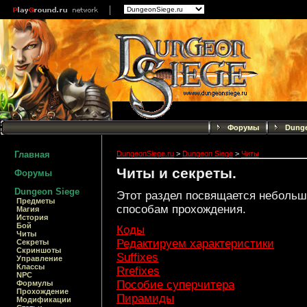
Форумы
Dunge
Главная
DungeonSiege.ru
>
Dungeon Siege
>
Читы
Читы и секреты.
Форумы
Dungeon Siege
Этот раздел посвящается небольши
Предметы
способам прохождения.
Магия
История
Бой
Коды
Читы
Редактируем характеристики
Секреты
Скриншоты
Suffixes
Управление
Классы
Rrefixes
NPC
Пособие суперчитера
Формулы
Прохождение
Пирамиды
Модификации