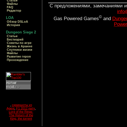
Статьи
Файлы
С предложениями, замечаниями и
FAQ
info
Редактор
©
LOA
Gas Powered Games
and
Dungeo
Обзор DSLoA
Power
История
Dungeon Siege 2
Статьи
Бестиарий
Cоветы по игре
Жизнь в Аранне
Спутники жизни
Файлы
Развитие героя
Прохождение
,
скриншоты из
Agent
,
F1 2012 патч
,
Lord of the Rings:
The Return of the
King, the torrent