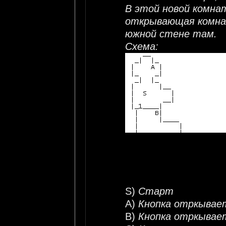
В этой новой комнат
открывающая комнат
южной стене там.
Схема:
S)
Старт
A)
Кнопка отркывает
B)
Кнопка отркывает