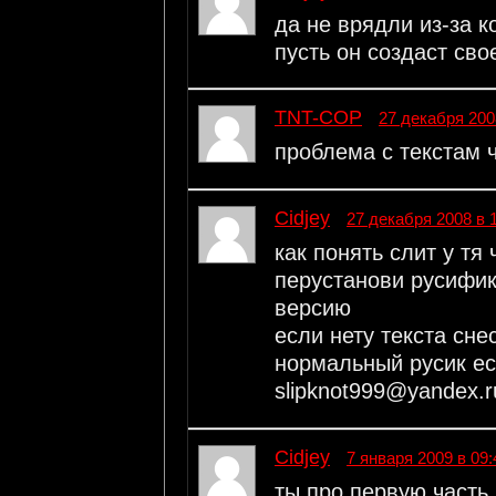
да не врядли из-за к
пусть он создаст сво
TNT-COP
27 декабря 200
проблема с текстам ч
Cidjey
27 декабря 2008 в 
как понять слит у тя
перустанови русифик
версию
если нету текста сне
нормальный русик ес
slipknot999@yandex.r
Cidjey
7 января 2009 в 09:
ты про первую часть