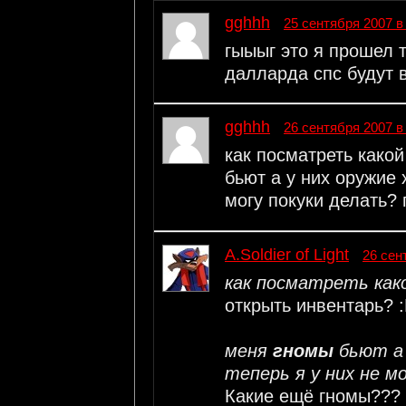
gghhh
25 сентября 2007 в
гыыыг это я прошел 
далларда спс будут
gghhh
26 сентября 2007 в
как посматреть како
бьют а у них оружие
могу покуки делать? 
A.Soldier of Light
26 сен
как посматреть како
открыть инвентарь? 
меня
гномы
бьют а 
теперь я у них не м
Какие ещё гномы??? 