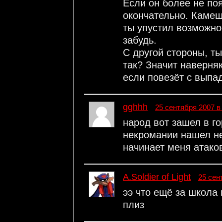
Если он более не поя
окончательно. Камеше
ты упустил возможнос
забудь.
С другой стороны, ты
так? Значит наверняк
если повезёт с выпа
gghhh
25 сентября 2007 в
народ вот зашел в г
некромании нашел не
начинает меня атако
A.Soldier of Light
25 сен
ээ что ещё за школа
плиз