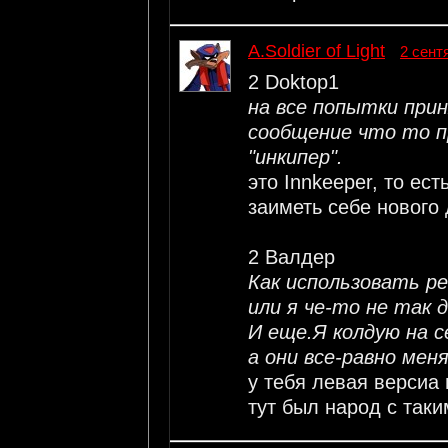
A.Soldier of Light
2 сент
2 Doktop1
на все попытки при
сообщение что то п
"инкипер".
это Innkeeper, то ест
заиметь себе нового 
2 Валдер
Как использовать р
или я че-то не так 
И еще.Я колдую на с
а они все-равно мен
у тебя левая версиа 
тут был народ с так