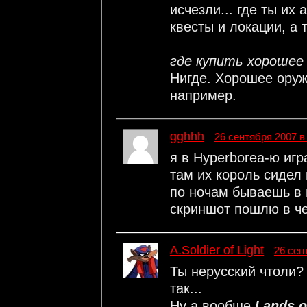
исчезли... где ты их
квесты и локации, а 
где купить хорошее 
Нигде. Хорошее оруж
например.
gghhh
26 сентября 2007 в
я в Hyperborea-ю игр
там их король сидел 
по ночам бываешь в н
скриншот пошлю в ч
A.Soldier of Light
26 сен
Ты нерусский чтоли? 
так...
Ну а вообще
Lands o