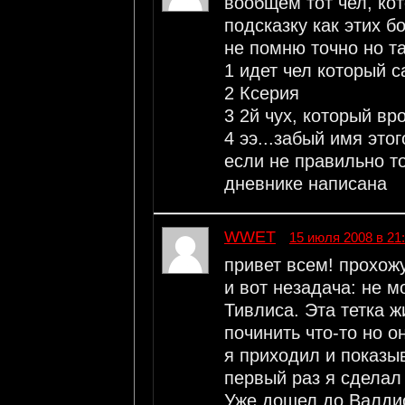
вообщем тот чел, кот
подсказку как этих б
не помню точно но т
1 идет чел который 
2 Ксерия
3 2й чух, который вр
4 ээ...забый имя это
если не правильно то
дневнике написана
WWET
15 июля 2008 в 21
привет всем! прохожу
и вот незадача: не м
Тивлиса. Эта тетка ж
починить что-то но о
я приходил и показыв
первый раз я сделал 
Уже дошел до Валдис