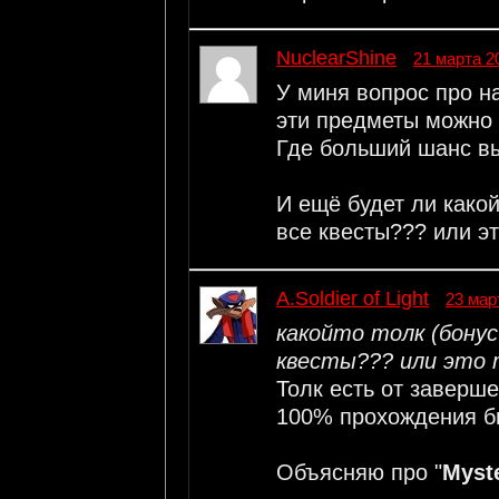
NuclearShine
21 марта 2
У миня вопрос про н
эти предметы можно 
Где больший шанс в
И ещё будет ли какой
все квесты??? или э
A.Soldier of Light
23 мар
какойто толк (бонус
квесты??? или это 
Толк есть от заверше
100% прохождения бы
Объясняю про "
Myst