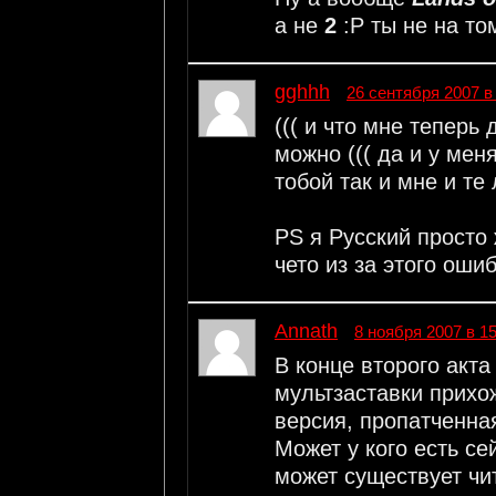
а не
2
:Р ты не на т
gghhh
26 сентября 2007 в
((( и что мне теперь
можно ((( да и у мен
тобой так и мне и те 
PS я Русский просто 
чето из за этого оши
Annath
8 ноября 2007 в 15
В конце второго акта
мультзаставки прихож
версия, пропатченна
Может у кого есть се
может существует чи