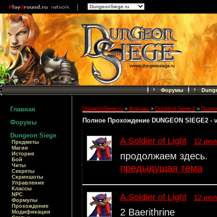
Форумы
Dunge
Главная
DungeonSiege.ru
>
Форумы
>
Dungeon Siege 2
>
Полно
Полное Прохождение DUNGEON SIEGE2 - 
Форумы
Dungeon Siege
A.Soldier of Light
12 июл
Предметы
Магия
продолжаем здесь.
История
Бой
Читы
предыдущая тема
Секреты
Скриншоты
Управление
Классы
NPC
A.Soldier of Light
12 июл
Формулы
Прохождение
2 Baerithrine
Модификации