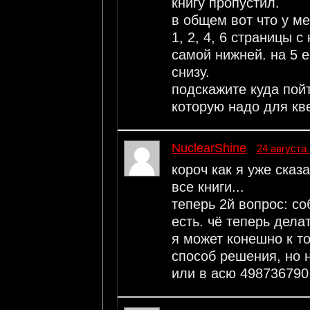
книгу пропустил.
в общем вот что у ме
1, 2, 4, 6 страницы 
самой нижней. на 5 е
снизу.
подскажите куда пойт
которую надо для кве
NuclearShine
24 августа 
короч как я уже сказ
все книги...
теперь 2й вопрос: со
есть. чё теперь дела
я может конешно к т
способ решения, но 
или в асю 498736790 