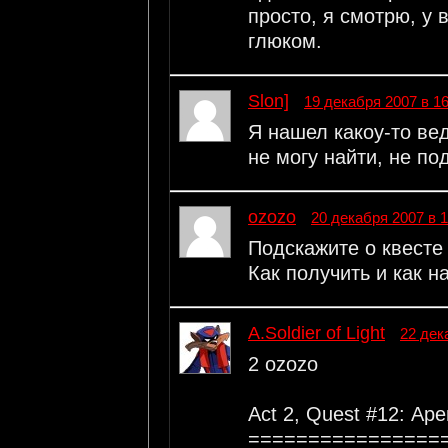
просто, я смотрю, у
глюком.
Slon]
19 декабря 2007 в 16
Я нашел какоу-то вед
не могу найти, не под
ozozo
20 декабря 2007 в 1
Подскажите о квесте 
Как получить и как н
A.Soldier of Light
22 дек
2 ozozo
Act 2, Quest #12: Ар
================