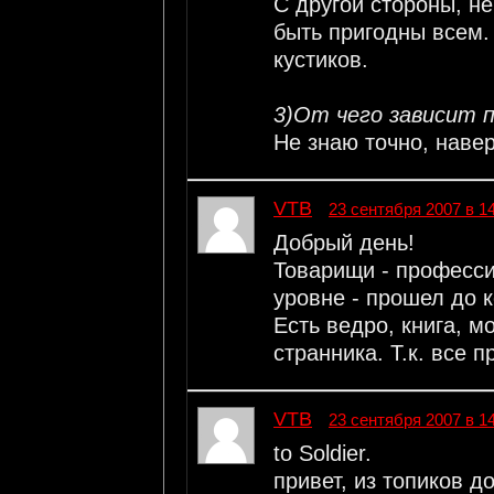
С другой стороны, не
быть пригодны всем.
кустиков.
3)От чего зависит п
Не знаю точно, навер
VTB
23 сентября 2007 в 1
Добрый день!
Товарищи - професси
уровне - прошел до к
Есть ведро, книга, м
странника. Т.к. все п
VTB
23 сентября 2007 в 1
to Soldier.
привет, из топиков д