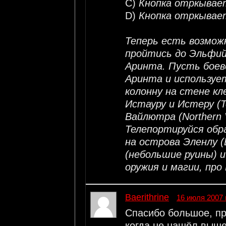
C)
Кнопка отркывае
D)
Кнопка отркывае
Теперь есть возмож
пройтись до Эльфий
Аринта. Пусть боев
Аринта и используе
колонну на стене к
Истауру и Истеру (Te
Вайлютра (Northern Va
Телепортируйся обр
на острова Эленлу (E
(небольшие руины) и
оружия и магии, пр
Baerithrine
16 июля 2007 
Спасибо большое, про
когда не нашёл выше