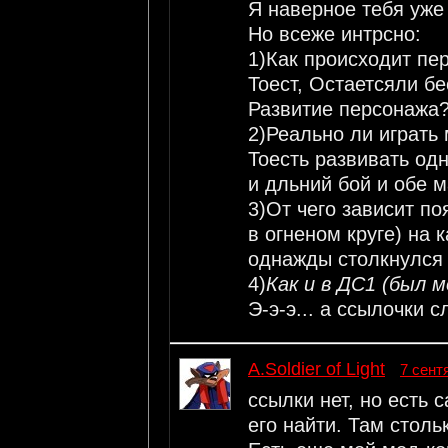
Я наверное тебя уже
Но всеже интрсно:
1)Как происходит пе
Тоест, Остаетсяли бе
Развитие персонажа
2)Реально ли играть
Тоесть развивать од
и дльний бой и обе м
3)От чего зависит п
в огненом круге) на 
однажды столкнулся 
4)
Как и в ДС1 (был м
Э-э-э... а ссылочки 
A.Soldier of Light
7 сент
ссылки нет, но есть 
его найти. Там стольк