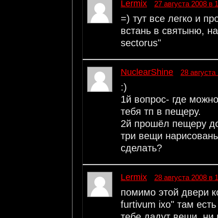
Lermix
27 августа 2008 в 
=) тут все легко и пр
встань в святыню, на
sectorus"
NuclearShine
28 августа 
:)
1й вопрос- где можно
тебя тп в пещеру.
2й прошёл пещеру до
три вещи нарисованы
сделать?
Lermix
28 августа 2008 в 
помимо этой двери к
furtivum ixo" там ес
тебе дадут вещи, ни 