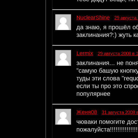
NuclearShine
29 августа 
да знаю, я прошёл об
заклинания?:) жуть к
Lermix
29 августа 2008 в 
заклинания... не по
"самую башую кнопку
туды эти слова "requo
если ты про это спро
популярнее
Женя08
31 августа 2008 
чюваки помогите дост
пожалуйста!!!!!!!!!!!!!!!!