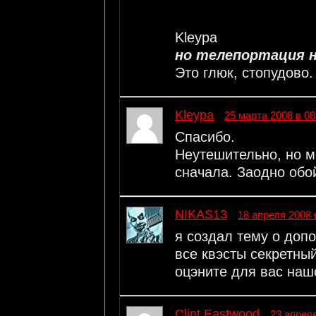
Kleypa
но телепортация н
Это глюк, стопудово.
Kleypa
25 марта 2008 в 08
Спасибо.
Неутешительно, но м
сначала. Заодно обо
NIKAS13
18 апреля 2008 
я создал тему о допо
все квэсты секретный
оцэните для вас наш
Clint Eastwood
23 апреля