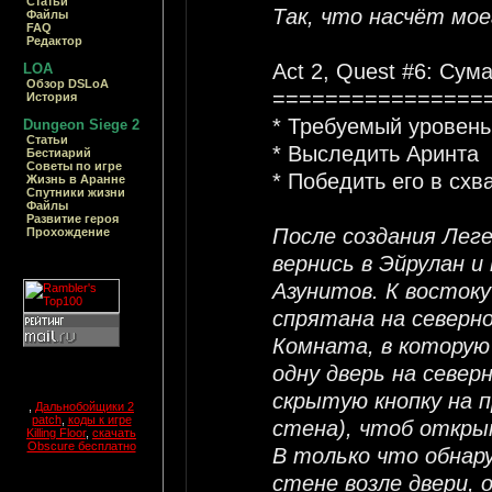
Статьи
Так, что насчёт мо
Файлы
FAQ
Редактор
Act 2, Quest #6: Су
LOA
Обзор DSLoA
================
История
* Требуемый уровень
Dungeon Siege 2
Статьи
* Выследить Аринта
Бестиарий
Cоветы по игре
* Победить его в схв
Жизнь в Аранне
Спутники жизни
Файлы
Развитие героя
После создания Леге
Прохождение
вернись в Эйрулан 
Азунитов. К восток
спрятана на северно
Комната, в которую
одну дверь на севе
скрытую кнопку на 
,
Дальнобойщики 2
patch
,
коды к игре
стена), чтоб откры
Killing Floor
,
скачать
Obscure бесплатно
В только что обнар
стене возле двери,