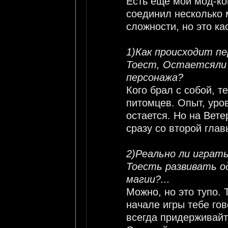
Есть еще мой мод-ко
соединил несколько 
сложности, но это ка
1)Как происходит п
Тоест, Остаетсяли 
персонажа?
Кого брал с собой, т
питомцев. Опыт, уро
остается. Но на Вете
сразу со второй главы
2)Реально ли играт
Тоесть развивать од
магии?...
Можно, но это тупо.
начале игры тебе гов
всегда придерживайте