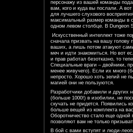
персонажу из вашей команды пода
вам, кого и куда вы послали. А во
для лучшего слухового восприятия
максимальный размер команды в о
одном левом столбце. В Dungeon Si
Искусственный интеллект тоже по
сначала призвать на вашу голову 
ваших, а лишь потом атакуют сами
меч и идти знакомиться. Но вот ес
и прав работал безотказно, то те
Специальные враги – двойники, пр
менее живучего). Если их много (б
непросто. Хорошо хоть зелий не п
магией они не пользуются.
Разработчики добавили и других н
(больше 1000!) в изобилии, не пос
скучать не придется. Появились к
больше вещей из комплекта на вас
Оборотничество стало еще одной 
позволяют вам не только призыват
В бой с вами вступят и люди-лео