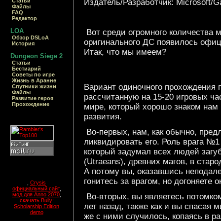
Издатель/Разработчик: Microsoft/
Статьи
Файлы
FAQ
Редактор
LOA
Вот среди огромного количества 
Обзор DSLoA
оригинального ДС появилось офиц
История
Итак, что мы имеем?
Dungeon Siege 2
Статьи
Бестиарий
Cоветы по игре
Жизнь в Аранне
Вариант одиночного прохождения 
Спутники жизни
Файлы
рассчитанную на 15-20 игровых ч
Развитие героя
Прохождение
мире, который хорошо знаком нам 
развития.
Во-первых, нам, как обычно, предл
ликвидировать его. Роль врага №1
который задумал всех людей загуб
(Utraeans), древних магов, в ста
А потому вы, оказавшись неподале
гонитесь за врагом, но догоняете 
,
Crysis
официальный сайт
,
мод для Anno 2070
,
Во-вторых, вы являетесь потомком
скачать Bully:
лет назад, также как и вы спасая 
Scholarship Edition
demo
же с ними случилось, копаясь в р