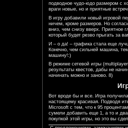
подводное чудо-юдо размером с х
враги новые, но и приятные встре
В игру добавили новый игровой пе
ничем, кроме размеров. Но согласи
вниз, чем снизу вверх. Приятное 
который будет резво прыгать за ва
И – о да! – графика стала еще луч
Конечно, чем сильней машина, те
машину!:)
В режиме сетевой игры (multiplaye
результаты квестов, дабы не начи
начинать можно и заново. 8)
Игр
Вот вроде бы и все. Игра получила
настоящему красивая. Подводя ит
Microsoft с тем, что к 95 процент
сумели добавить еще 1, а то и дв
покупкой этой игры, но это вы сдел
С предложениями, замечаниями и