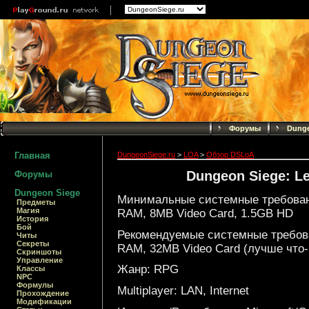
Форумы
Dunge
Главная
DungeonSiege.ru
>
LOA
>
Обзор DSLoA
Dungeon Siege: Le
Форумы
Dungeon Siege
Минимальные системные требования
Предметы
Магия
RAM, 8MB Video Card, 1.5GB HD
История
Бой
Рекомендуемые системные требован
Читы
Секреты
RAM, 32MB Video Card (лучше что
Скриншоты
Управление
Жанр: RPG
Классы
NPC
Формулы
Multiplayer: LAN, Internet
Прохождение
Модификации