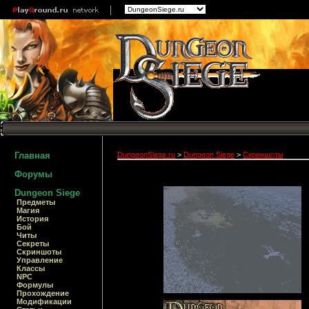
Главная
DungeonSiege.ru
>
Dungeon Siege
>
Скриншоты
Форумы
Dungeon Siege
Предметы
Магия
История
Бой
Читы
Секреты
Скриншоты
Управление
Классы
NPC
Формулы
Прохождение
Модификации