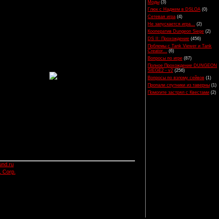
Моды
(3)
Глюк с Наджем в DSLOA
(0)
Сетевая игра
(4)
Не запускается игра...
(2)
Кооператив Dungeon Siege
(2)
DS II: Прохождение
(456)
Поблемы с Tank Viewer и Tank
Creator...
(6)
Вопросы по игре
(87)
Полное Прохождение DUNGEON
SIEGE2 - v2
(256)
Вопросы по взлому сейвов
(1)
Пропали спутники из таверны
(1)
Помогите застрял с Квестами
(2)
und.ru
 Corp.