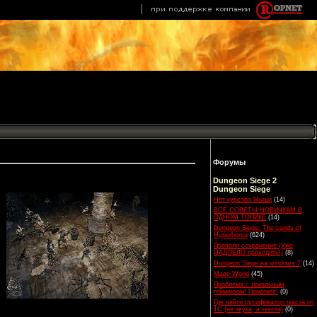
Форумы
Dungeon Siege 2
Dungeon Siege
Нет курсора Мыши
(14)
ВСЕ СОВЕТЫ НОВИЧКАМ В
ОДНОМ ТОПИКЕ
(14)
Dungeon Siege: The Lands of
Hyperborea
(624)
Пропало сохранение (Уже
НАДОЕЛО проходить!)
(8)
Dungeon Siege на windows 7
(14)
Mage World
(45)
Проблема с локальным
геймингом! Помогите!
(0)
Где найти русификатор текста от
1С (не звука, а текста)
(0)