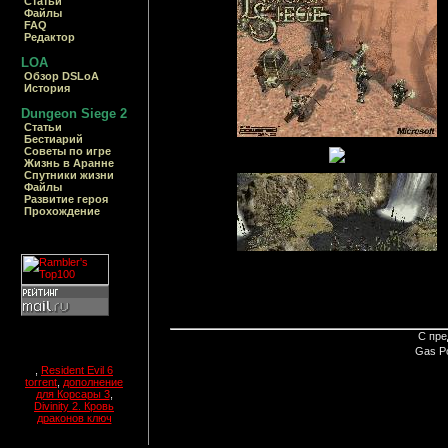
Статьи
Файлы
FAQ
Редактор
LOA
Обзор DSLoA
История
Dungeon Siege 2
Статьи
Бестиарий
Cоветы по игре
Жизнь в Аранне
Спутники жизни
Файлы
Развитие героя
Прохождение
С пре
Gas P
,
Resident Evil 6
torrent
,
дополнение
для Корсары 3
,
Divinity 2. Кровь
драконов ключ