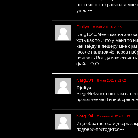
постоянно сохраняться мне н
ушел---
Djuliya
8 мая 2011 в 20:55
ivarg194...Меня как на зло,з
хоть как то ..что у меня то 
как зайду в пещеру мне сра
,возле палаток 4е перса на
поиграть.Вот думаю скачать 
файл. О,О.
ivarg194
8 мая 2011 в 21:02
Djuliya
SiegeNetwork.com там все чт
пропатченная Гиперборея-смо
ivarg194
25 июля 2012 в 18:19
Иди обратно-если дверь зак
подбери-пригодится---