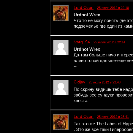
Lord Ozon
25 июля 2012 в 22:10
Urdnot Wreх
Что то не могу понять где э
подземелье где один из кам
ivarg194
25 июля 2012 в 22:14
Urdnot Wreх
Да-там больше ничо интересн
влево топай дальше-еще нем
--
Cidjey
25 июля 2012 в 22:48
По скрину видишь тебе надо
забудь все сундуки проверит
квеста.
Lord Ozon
25 июля 2012 в 23:41
Так это же The Lahds of Hyperb
. Это же все таки Гиперборея