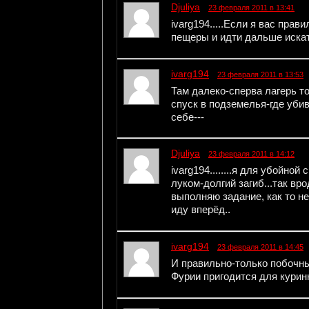
Djuliya
23 февраля 2011 в 13:41
ivarg194.....Если я вас прав
пещеры и идти дальше искат
ivarg194
23 февраля 2011 в 13:53
Там далеко-сперва лагерь т
спуск в подземелья-где убив
себе---
Djuliya
23 февраля 2011 в 14:12
ivarg194........я для убойно
луком-долгий загиб...так вро
выполняю задание, как то не
иду вперёд..
ivarg194
23 февраля 2011 в 14:45
И правильно-только побочны
Фурии пригодится для куринн