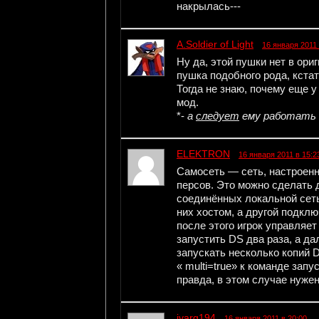
накрылась---
A.Soldier of Light
16 января 2011 
Ну да, этой пушки нет в ори
пушка подобного рода, кстат
Тогда не знаю, почему еще у 
мод.
*-
а
следует
ему работать т
ELEKTRON
16 января 2011 в 15:2
Самосеть — сеть, настроенн
персов. Это можно сделать д
соединённых локальной сеть
них хостом, а другой подключ
после этого игрок управляет
запустить DS два раза, а дал
запускать несколько копий 
« multi=true» к команде запу
правда, в этом случае нуже
ivarg194
16 января 2011 в 20:00