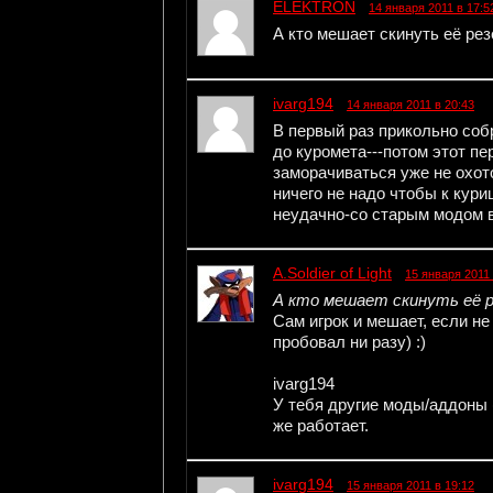
ELEKTRON
14 января 2011 в 17:5
А кто мешает скинуть её ре
ivarg194
14 января 2011 в 20:43
В первый раз прикольно собр
до куромета---потом этот пе
заморачиваться уже не охото-
ничего не надо чтобы к кури
неудачно-со старым модом в
A.Soldier of Light
15 января 2011 
А кто мешает скинуть её р
Сам игрок и мешает, если не 
пробовал ни разу) :)
ivarg194
У тебя другие моды/аддоны 
же работает.
ivarg194
15 января 2011 в 19:12