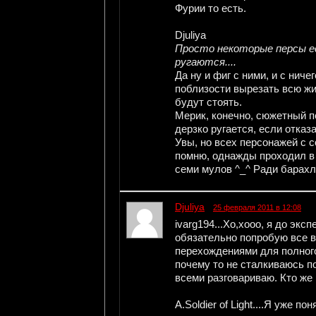
Фурии то есть.
Djuliya
Просто некоторые персы ес
ругаются....
Да ну и фиг с ними, и с ниче
поблизости вырезать всю жи
будут стоять.
Мерик, конечно, сюжетный п
дерзко ругается, если отказ
Увы, но всех персонажей с с
помню, однажды проходил в 
семи мулов ^_^ Ради барахл
Djuliya
25 февраля 2011 в 12:08
ivarg194...Хо,хооо, я до эк
обязательно попробую все ва
перехождениями для полного 
почему то не сталкиваюсь по
всеми разговариваю. Кто же 
A.Soldier of Light....Я уже п