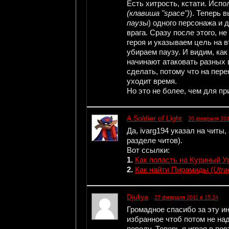
Есть хитрость, кстати. Испо
(клавиша "space")
). Теперь 
паузы
) одного персонажа и 
врага. Сразу после этого, н
героя и указываем цель на в
убираем паузу. И видим, как
начинают атаковать разных 
сделать, потому что на пере
уходит время.
Но это не более, чем для пр
A.Soldier of Light
26 февраля 201
Да, ivarg194 указал на читы,
разделе читов).
Вот ссылки:
1.
Как попасть на Куриный У
2.
Как найти Пирамиды (
Utra
Djuliya
27 февраля 2011 в 15:24
Громадное спасибо за эту и
избранное чтоб потом не на