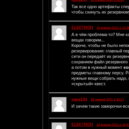
Так все одно артефакты спер
чтобы скинуть их резервному
ELEKTRON
18 января 2011 в 13:3
А в чём проблема-то? Мне к
вещах говорим...
Короче, чтобы не было непо
резервирования: главный пе
сети он передаёт их резервн
сохраняем файл резервного 
а потом в нужный момент
ко
предметы главному персу. Р
нужные вещи собрать надо, н
«скрытый» квест.
ivarg194
18 января 2011 в 16:17
И зачем такие заморочки-все
ELEKTRON
18 января 2011 в 16:4