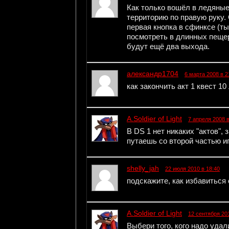
Как только вошёл в ледяны
территорию по правую руку.
первая кнопка в сфинксе (т
посмотреть в длинных пещер
будут ещё два выхода.
александр1704
6 марта 2008 в 2
как закончить акт 1 квест 1
A.Soldier of Light
7 апреля 2008 в
В DS 1 нет никаких "актов", 
путаешь со второй частью и
shelly_jah
22 июля 2010 в 18:40
подскажите, как избавиться 
A.Soldier of Light
12 сентября 201
Выбери того, кого надо удал