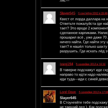
лнс---
Slayer645
5 сентября 2012 в 15:46
Квест от лорда даллара на н
Ответьте пожалуйста где най
тает? Это вроде 2 компонен
сделанное карликами. Написа
прошарил всё , уже даже 70 
ничего найти. Где найти эту
тает? я нашёл только шахту 
разрушить. Где искать лёд э
ivarg194
5 сентября 2012 в 16:32
В таверне подскажут иде с
направо то идти надо налево
иди туда---иди с синей девко
Lord Ozon
5 сентября 2012 в 17:0
Slayer645
В Стоунгейте тебе подскажут
не тающий лед ). Как подск