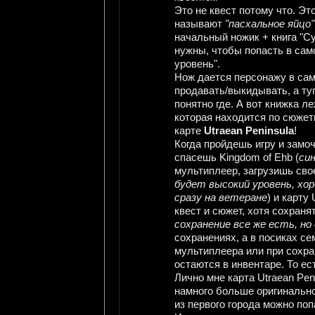
Это не квест потому что. Эт
называют
"пасхальное яйцо" 
начальный ножик + книга "Су
нужны, чтобы попасть в само
уровень".
Нож дается персонажу в само
продавать/выкидывать, а туп
понятно где. А вот книжка л
которая находится по сюжетн
карте
Utraean Peninsula
!
Когда пройдешь игру и замоч
спасешь Kingdom of Ehb (
си
мультиплеер, загрузишь свое
будет высокий уровень, хо
сразу на ветеране
) и карту
квест и сюжет, хотя сохранят
сохранение все же есть, но
сохранениях, а в посиках се
мультиплеера или при сохр
остаются в инвентаре. То ес
Лично мне карта Utraean Pe
намного больше оригинально
из первого города можно поп