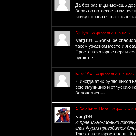
Да без разницы-можешь дове
барахло потаскает-там все п
внизу справа есть стрелочка
Djuliya
24 февраля 2011 в 16:16
ivarg194.....Большое спасибо
таком ужасном месте и я сам
Просто некоторые персы есл
ругаются....
ivarg194
24 февраля 2011 в 16:25
Я иногда этих ругающихся 
всю амуницию и отпускаю на
баловались---
A.Soldier of Light
24 февраля 201
ivarg194
И правильно-только побоч
глаз Фурии пригодится для 
Так это не второстепенный кв