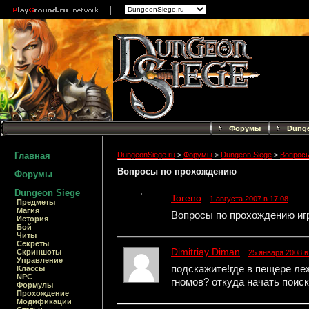
Форумы
Dunge
Главная
DungeonSiege.ru
>
Форумы
>
Dungeon Siege
>
Вопросы
Вопросы по прохождению
Форумы
Dungeon Siege
Toreno
1 августа 2007 в 17:08
Предметы
Магия
Вопросы по прохождению и
История
Бой
Читы
Секреты
Dimitriay Diman
Скриншоты
25 января 2008 в
Управление
подскажите!где в пещере ле
Классы
NPC
гномов? откуда начать поис
Формулы
Прохождение
Модификации