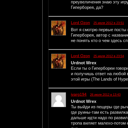
преувеличения знаю эту игру
Гиперборея, да?
Lord Ozon
25 июля 2012 в 23:51
Вот я смотрю первые посты и
Гиперборея, автор с названи
не понять кто о чем здесь с
Lord Ozon
25 июля 2012 в 23:54
Urdnot Wreх
Если ты о Гипербореи говор
и получишь ответ на любой 
этой игры (The Lands of Hype
ivarg194
26 июля 2012 в 13:43
Urdnot Wreх
Ты выйди из пещеры где рыч
где руины-там есть развилк
дальше идти надо по развил
тропа виляет малехо-потом 