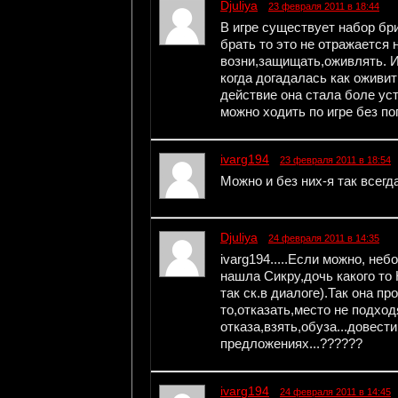
Djuliya
23 февраля 2011 в 18:44
В игре существует набор бри
брать то это не отражается 
возни,защищать,оживлять. И
когда догадалась как оживи
действие она стала боле уст
можно ходить по игре без по
ivarg194
23 февраля 2011 в 18:54
Можно и без них-я так всегд
Djuliya
24 февраля 2011 в 14:35
ivarg194.....Если можно, не
нашла Сикру,дочь какого то 
так ск.в диалоге).Так она пр
то,отказать,место не подхо
отказа,взять,обуза...довести 
предложениях...??????
ivarg194
24 февраля 2011 в 14:45