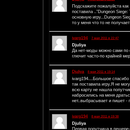
Подскажите пожалуйста как 
поставила .."Dungeon Siege: 
основную игру...Dungeon Sieg
то у меня что то не получает
ivarg194
7 мая 2011 в 22:47
Djuliya
Да нет-моды можно сами по 
глючит часто-по крайней мер
Djuliya
8 мая 2011 в 19:14
ivarg194....Большое спасибо 
так поставила игру.Я не мог
всю карту не нашла попутчик
набросились на меня дратьс
нет..выбрасывает и пишет - 
ivarg194
8 мая 2011 в 19:38
Djuliya
Первая попутчица в пешере-