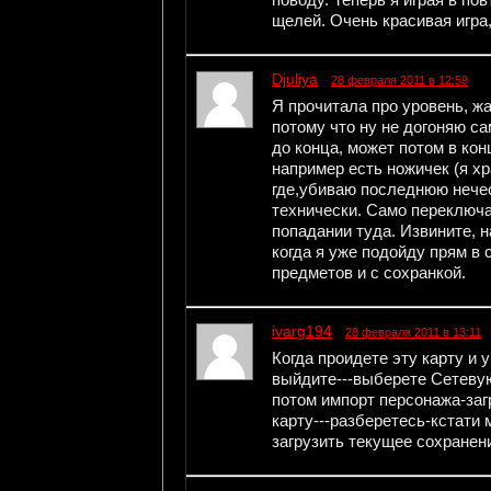
поводу. Теперь я играя в по
щелей. Очень красивая игра,
Djuliya
28 февраля 2011 в 12:59
Я прочитала про уровень, ж
потому что ну не догоняю с
до конца, может потом в кон
например есть ножичек (я хр
где,убиваю последнюю нечест
технически. Само переключа
попадании туда. Извините, 
когда я уже подойду прям в
предметов и с сохранкой.
ivarg194
28 февраля 2011 в 13:11
Когда проидете эту карту и 
выйдите---выберете Сетевую 
потом импорт персонажа-заг
карту---разберетесь-кстати 
загрузить текущее сохранени