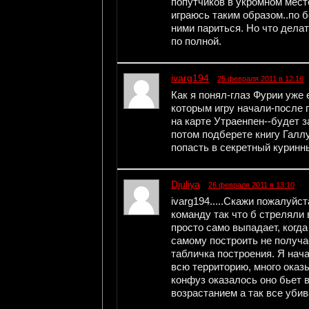
попутчиков в укромном месте
играюсь таким образом..по 
ними париться. Но что делат
по полной.
ivarg194
25 февраля 2011 в 12:16
Как я понял-глаз Фурии уже 
которым игру начали-после 
на карте Утраенпен--будет з
потом подберете книгу Галл
попасть в секретный куринн
Djuliya
26 февраля 2011 в 13:10
ivarg194.....Скажи пожалуйс
команду так что б стреляли 
просто само выпадает, когда
самому построить не получае
табличка построения. Я нач
всю территорию, много оказ
конфуз оказалось оно бьет 
возрастанием а так все убив