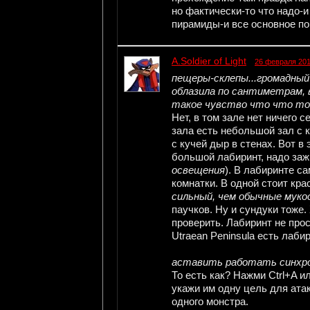
но фактически-то что надо-и
пирамиды-и все основное по 
A.Soldier of Light
26 февраля 201
пещеры-склепы...громадный з
облазила по сантиметрам, 
такое чувство что что то
Нет, в том зале нет ничего се
зала есть небольшой зал с к
с кучей дыр в стенах. Вот в
большой лабиринт, надо заж
освещения
). В лабиринте с
комнатки. В одной стоит кра
сильный, чем обычные муко
паучков. Ну и сундуки тоже.
проверить. Лабиринт не прос
Utraean Peninsula есть лаби
аставить работать синхро
То есть как? Нажми Ctrl+A и
укажи им одну цель для атак
одного монстра.