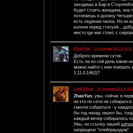
заходишь в Бар в Стоунгейт
будет стоять женщина, она т
потопаешь в долину Четырех 
есть ледяная палка. Но он ва
колени перед статуей... добу
место где маг стоит, с сюрпр
ZhaoYun
12 сентября 2012 в 05:31
Доброго времени суток.
Есть ли по сей день какие-н
можно найти с кем поиграть 
1.11.0.1462)?
Lord Ozon
14 сентября 2012 в 20:
ZhaoYun
, увы, сейчас в пер
ни кто по сети не собирался
смогли собраться - у каждог
бы год назад зашел бы, тогд
каждый вечер собиралось по 
Увы, но ссылку нашей
цита
запрещено "плейграундом".