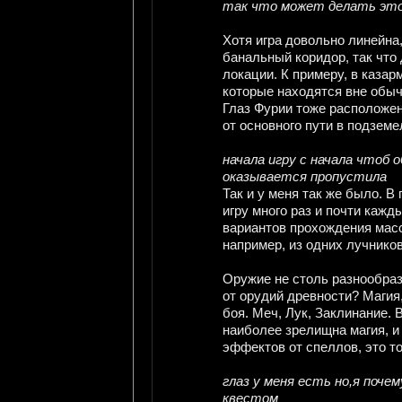
так что может делать это
Хотя игра довольно линейна
банальный коридор, так что
локации. К примеру, в казар
которые находятся вне обыч
Глаз Фурии тоже расположен
от основного пути в подземе
начала игру с начала чтоб
оказывается пропустила
Так и у меня так же было. В
игру много раз и почти кажд
вариантов прохождения масс
например, из одних лучников
Оружие не столь разнообраз
от орудий древности? Магия
боя. Меч, Лук, Заклинание. 
наиболее зрелищна магия, и
эффектов от спеллов, это то
глаз у меня есть но,я поче
квестом