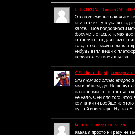
ELEKTRON
11 января 2011 в 14:4
Это подземелье находится в
комнате из сундука выпадае
карте... Все подробности мо
форуме в старых темах дост
оставляю это для самостоят
того, чтобы можно было откр
нибудь взял вещи с платфор
персонаж остался внутри.
A.Soldier of Light
11 января 2011 
или там все элементарно и 
мм в общем, да. Не пишут де
платформы плюс третья в ко
не надо. Они для того, чтоб
комнатки (и вообще из этого
пустой инвентарь. Ну, как E
Кашка
12 января 2011 в 02:34
ааааа я просто ни разу не з