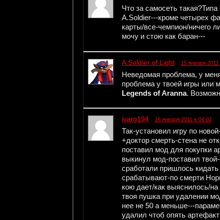
Что за самосеть такая?Типа
A.Soldier---кроме четырех ф
карты/все-чемпион/ничего л
мочу и стою как баран---
A.Soldier of Light
15 января 2011 
Неведомая проблема, у меня 
проблема у твоей игры или м
Legends of Aranna
. Возможно
ivarg194
16 января 2011 в 04:02
Так-установил игру по новой
+доктор смерть-стена не от
поставил мод для покупки ар
выкинул мод-поставил твой
сработали пришлось кидать 
срабатывают-по смерти Нор
кою дает/как выяснилось/на 
твоя пушка при удалении мо
нее не 50 а меньше---парам
удалил чтоб опять артефакт