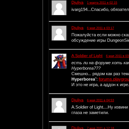
Djuliya
1 марта 2011 в 02:15
ivarg194...Спасибо, обязате
Djuliya
6 мая 2011 в 03:17
Пожалуйста если можно скаж
обсуждение игры DungeonSie
A.Soldier of Light
6 мая 2011 в 03
есть ли на форуме хоть ка
Hyperborea???
Смешно... рядом как раз тем
Hyperborea
":
forums.playgro
И это не игра, а аддон к игре
Djuliya
6 мая 2011 в 04:53
A.Soldier of Light....Ну изв
глаза не заметили.
Djuliya
7 мая 2011 в 12:18