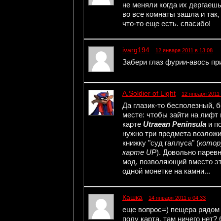
не меняли когда их дергаешь
во все комнаты зашла и так,
что-то еще есть. спасибо!
ivarg194
12 января 2011 в 13:08
Забери глаз фурии-авось пр
A.Soldier of Light
12 января 2011 
Да глазик-то бесполезный, 
месте: чтобы зайти на лифт 
карте
Utraean Peninsula
и п
нужно три предмета возложит
книжку "суд галлуса" (
котор
карте UP
). Довольно парев
мод, позволяющий вместо эт
одной монетке на камни...
Кашка
14 января 2011 в 04:33
еще вопрос=) пещера рядом 
полу карта, там ничего нет? 