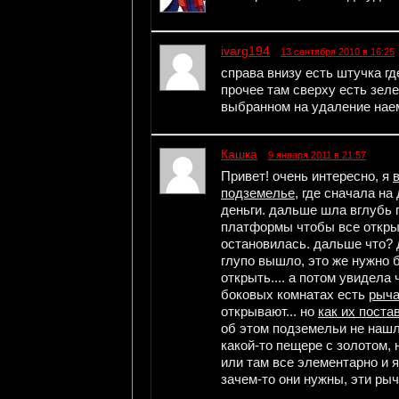
ivarg194
13 сентября 2010 в 16:25
справа внизу есть штучка г
прочее там сверху есть зел
выбранном на удаление нае
Кашка
9 января 2011 в 21:57
Привет! очень интересно, я
подземелье
, где сначала н
деньги. дальше шла вглубь 
платформы чтобы все откры
остановилась. дальше что? д
глупо вышло, это же нужно 
открыть.... а потом увидела
боковых комнатах есть
рыча
открывают... но
как их поста
об этом подземельи не нашл
какой-то пещере с золотом, 
или там все элементарно и я
зачем-то они нужны, эти рыч