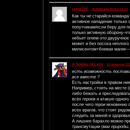
ivarg194
26 февраля 2011 в 13:24
Как ты не старайся-команда
активное нападение только 
попутчикам/если беру для п
только активную оборону-чт
небьет огнем-это двуручное
может и без посоха неплохо
милисентом+боевая магия---
A.Soldier of Light
26 февраля 201
есть возможность постави
все вместе ?
Есть настройки в правом ни
Например, стоять на месте (п
либо бежать и преследовать
всех героев и атакую одного
после чего герои мгновенно
всех врагов, что стоят рядо
следить за маной и здоровь
А лишнее барахло можно пр
трансмутации (
маг природы,