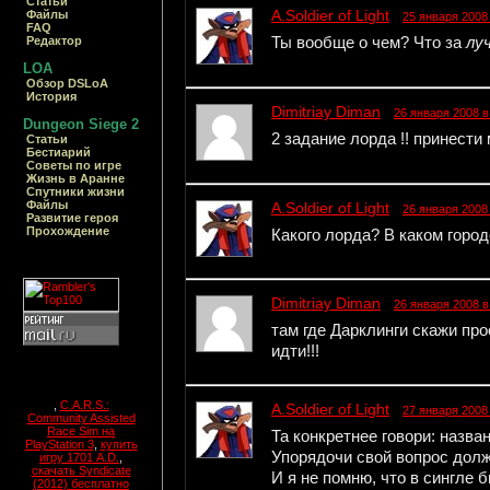
Статьи
A.Soldier of Light
Файлы
25 января 2008 
FAQ
Ты вообще о чем? Что за
лу
Редактор
LOA
Обзор DSLoA
История
Dimitriay Diman
26 января 2008 в
Dungeon Siege 2
2 задание лорда !! принести 
Статьи
Бестиарий
Cоветы по игре
Жизнь в Аранне
Спутники жизни
Файлы
A.Soldier of Light
26 января 2008 
Развитие героя
Прохождение
Какого лорда? В каком город
Dimitriay Diman
26 января 2008 в
там где Дарклинги скажи про
идти!!!
,
C.A.R.S.:
A.Soldier of Light
27 января 2008 
Community Assisted
Race Sim на
Та конкретнее говори: назва
PlayStation 3
,
купить
Упорядочи свой вопрос дол
игру 1701 A.D.
,
скачать Syndicate
И я не помню, что в сингле 
(2012) бесплатно