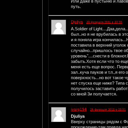
Или даже в пустыню и лавов
путь.
Djuliya
26 февраля 2011 в 20:33
A.Soldier of Light....Даа,дел
был..но я не врубилась в эт
и я поняла игра кончилась..
поставила в верхний уголок
случайно...пришлось твое об
уровень"....снести в блокнот
забыть.Хотя если что то ещ
меня есть еще вопрос. Пер
зал..куча пауков и т.п.,я ег
поверхность...но вот такое ч
нет спуска еще ниже? Типа с
получилось заставить работа
со мной 3и получается.
ivarg194
26 февраля 2011 в 20:51
Djuliya
Вверху страницы рядом с Фо
прохождение-там правда нап