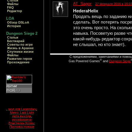
Статьи
AT_Sagor
27 февраля 2016 в 16:0
Файлы
FAQ
HederaHelix
Редактор
Продать вещь по заданию ни 
LOA
сделать. Вот потерять поср
Обзор DSLoA
История
это очень просто. На скольк
навыка. Посоветую разве что
Dungeon Siege 2
Статьи
какой-нибудь редактор сохр
Бестиарий
не слышал, но кто знает).
Cоветы по игре
Жизнь в Аранне
Спутники жизни
Файлы
С предложениями, замечаниями и помощ
Развитие героя
©
Gas Powered Games
and
Dungeon Siege
Прохождение
,
мод для Legendary
,
Metro: Last Light
дата выхода
,
русификатор
Властелин Колец:
Противостояние