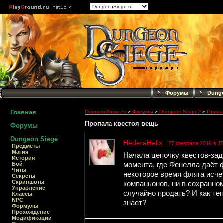
Форумы
Dunge
Главная
DungeonSiege.ru
>
Форумы
>
Dungeon Siege 2
>
Пропа
Пропала квестоя вещь
Форумы
Dungeon Siege
HederaHelix
27 февраля 2016 в 15
Предметы
Магия
Начала цепочку квестов-зад
История
момента, где Фенелла даёт ф
Бой
Читы
некоторое время фляга исчез
Секреты
Скриншоты
компаньонов, ни в сохранно
Управление
случайно продать? И как теп
Классы
NPC
знает?
Формулы
Прохождение
Модификации